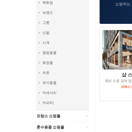
백화점
쇼핑하는 
브랜드
그릇
신발
시계
캠핑용품
화장품
속옷
샵 
패션 쇼핑 검색 및
유아용품
코레스 
악세서리
커피/티
프랑스 쇼핑몰
혼수용품 쇼핑몰