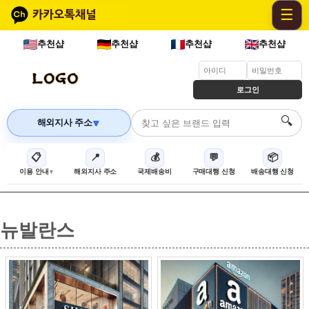
☰
추천샵
추천샵
추천샵
추천샵
로그인
🔍
해외지사 주소
🔽
📋
📍
💰
💬
📦
이용 안내
해외지사 주소
국제배송비
구매대행 신청
배송대행 신청
뉴발란스