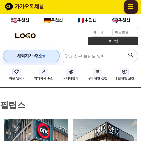
☰
추천샵
추천샵
추천샵
추천샵
로그인
🔍
해외지사 주소
🔽
📋
📍
💰
💬
📦
이용 안내
해외지사 주소
국제배송비
구매대행 신청
배송대행 신청
필립스