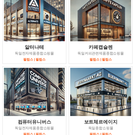
알터나테
카페캡슬렌
독일전자제품종합쇼핑몰
독일커피관련제품종합쇼핑몰
필립스 | 필립스
필립스 | 필립스
컴퓨터유니버스
보트체르에이지
독일전자제품종합쇼핑몰
독일종합쇼핑몰
필립스 | 필립스
필립스 | 필립스