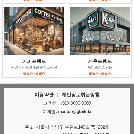
커피프렌드
카우프랜드
독일커피관련제품종합쇼핑몰
독일종합쇼핑몰
필립스 | 필립스
필립스 | 필립스
이용약관
|
개인정보취급방침
고객센터:010-0000-0000
이메일:
master@gbc5.kr
주소: 서울시 강남구 논현로149길 75, 202호