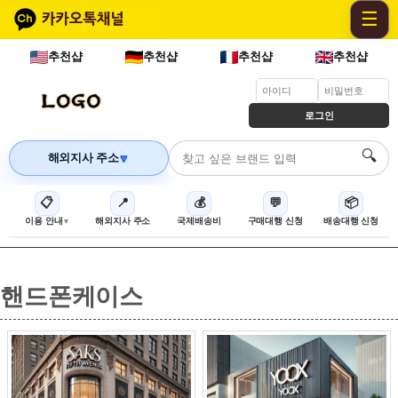
☰
추천샵
추천샵
추천샵
추천샵
로그인
🔍
해외지사 주소
🔽
📋
📍
💰
💬
📦
이용 안내
해외지사 주소
국제배송비
구매대행 신청
배송대행 신청
핸드폰케이스