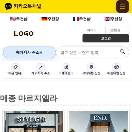
☰
추천샵
추천샵
추천샵
추천샵
로그인
🔍
해외지사 주소
🔽
📋
📍
💰
💬
📦
이용 안내
해외지사 주소
국제배송비
구매대행 신청
배송대행 신청
메종 마르지엘라