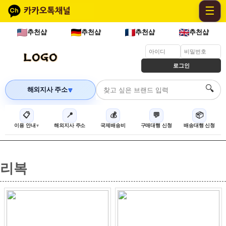
☰
추천샵
추천샵
추천샵
추천샵
로그인
🔍
해외지사 주소
🔽
📋
📍
💰
💬
📦
이용 안내
해외지사 주소
국제배송비
구매대행 신청
배송대행 신청
리복