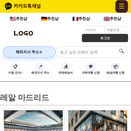
☰
추천샵
추천샵
추천샵
추천샵
로그인
🔍
해외지사 주소
🔽
📋
📍
💰
💬
📦
이용 안내
해외지사 주소
국제배송비
구매대행 신청
배송대행 신청
레알 마드리드