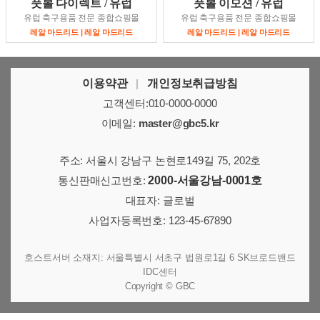
풋볼 다이렉트 / 유럽
풋볼 이모션 / 유럽
유럽 축구용품 전문 종합쇼핑몰
유럽 축구용품 전문 종합쇼핑몰
레알 마드리드 | 레알 마드리드
레알 마드리드 | 레알 마드리드
이용약관
|
개인정보취급방침
고객센터:010-0000-0000
이메일:
master@gbc5.kr
주소: 서울시 강남구 논현로149길 75, 202호
통신판매신고번호:
2000-서울강남-0001호
대표자: 글로벌
사업자등록번호: 123-45-67890
호스트서버 소재지: 서울특별시 서초구 법원로1길 6 SK브로드밴드
IDC센터
Copyright © GBC