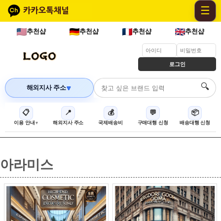
☰
추천샵
추천샵
추천샵
추천샵
로그인
🔍
해외지사 주소
🔽
📋
📍
💰
💬
📦
이용 안내
해외지사 주소
국제배송비
구매대행 신청
배송대행 신청
아라미스