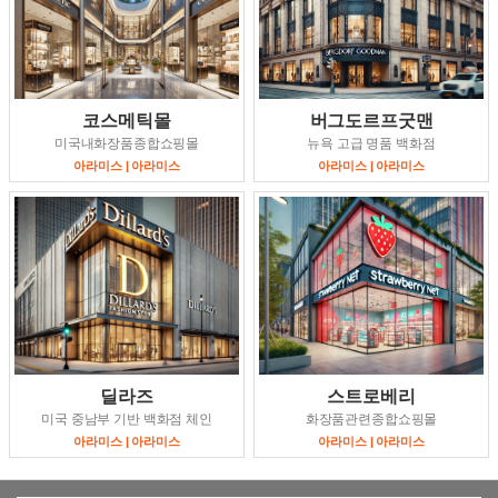
코스메틱몰
버그도르프굿맨
미국내화장품종합쇼핑몰
뉴욕 고급 명품 백화점
아라미스 | 아라미스
아라미스 | 아라미스
딜라즈
스트로베리
미국 중남부 기반 백화점 체인
화장품관련종합쇼핑몰
아라미스 | 아라미스
아라미스 | 아라미스