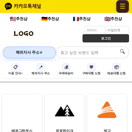
☰
추천샵
추천샵
추천샵
추천샵
로그인
🔍
해외지사 주소
🔽
📋
📍
💰
💬
📦
이용 안내
해외지사 주소
국제배송비
구매대행 신청
배송대행 신청
베르그하우스
유로하이크
방고