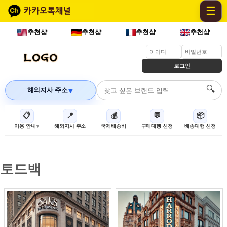
☰
추천샵
추천샵
추천샵
추천샵
로그인
🔍
해외지사 주소
🔽
📋
📍
💰
💬
📦
이용 안내
해외지사 주소
국제배송비
구매대행 신청
배송대행 신청
토드백