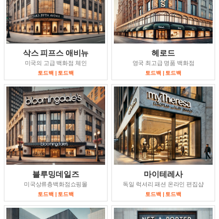
삭스 피프스 애비뉴
헤로드
미국의 고급 백화점 체인
영국 최고급 명품 백화점
토드백 | 토드백
토드백 | 토드백
블루밍데일즈
마이테레사
미국상류층백화점쇼핑몰
독일 럭셔리 패션 온라인 편집샵
토드백 | 토드백
토드백 | 토드백