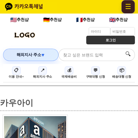
☰
추천샵
추천샵
추천샵
추천샵
로그인
🔍
해외지사 주소
🔽
📋
📍
💰
💬
📦
이용 안내
해외지사 주소
국제배송비
구매대행 신청
배송대행 신청
카우아이