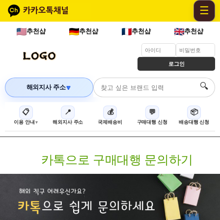
☰
추천샵
추천샵
추천샵
추천샵
로그인
🔍
해외지사 주소
🔽
📋
📍
💰
💬
📦
이용 안내
해외지사 주소
국제배송비
구매대행 신청
배송대행 신청
카톡으로 구매대행 문의하기