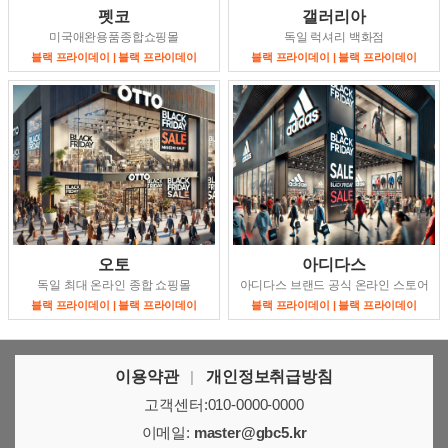
펫코
갤러리아
미국애완용품종합쇼핑몰
독일 럭셔리 백화점
블랙 프라이데이 | 블랙 프라이데이
블랙 프라이데이 | 블랙 프라이데이
오토
아디다스
독일 최대 온라인 종합 쇼핑몰
아디다스 브랜드 공식 온라인 스토어
블랙 프라이데이 | 블랙 프라이데이
블랙 프라이데이 | 블랙 프라이데이
이용약관
|
개인정보취급방침
고객센터:010-0000-0000
이메일:
master@gbc5.kr