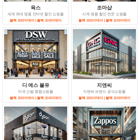
육스
조마샵
세계 최대 명품 인터넷 할인 쇼핑몰
시계·명품 할인 전문 쇼핑몰
블랙 프라이데이 | 블랙 프라이데이
블랙 프라이데이 | 블랙 프라이데이
디 에스 블유
지앤씨
미국 신발 종합쇼핑몰
지앤씨 브랜드 공식쇼핑몰
블랙 프라이데이 | 블랙 프라이데이
블랙 프라이데이 | 블랙 프라이데이