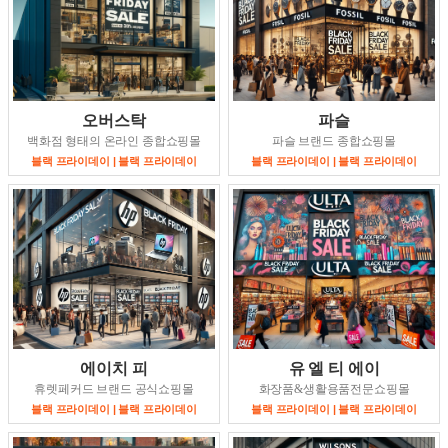
오버스탁
파슬
백화점 형태의 온라인 종합쇼핑몰
파슬 브랜드 종합쇼핑몰
블랙 프라이데이 | 블랙 프라이데이
블랙 프라이데이 | 블랙 프라이데이
에이치 피
유 엘 티 에이
휴렛페커드 브랜드 공식쇼핑몰
화장품&생활용품전문쇼핑몰
블랙 프라이데이 | 블랙 프라이데이
블랙 프라이데이 | 블랙 프라이데이