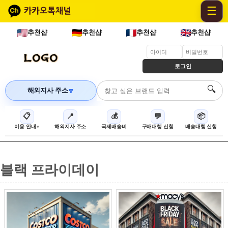
☰
추천샵
추천샵
추천샵
추천샵
로그인
🔍
해외지사 주소
🔽
📋
📍
💰
💬
📦
이용 안내
해외지사 주소
국제배송비
구매대행 신청
배송대행 신청
블랙 프라이데이