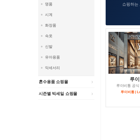
명품
쇼핑하는 
시계
화장품
속옷
신발
유아용품
악세서리
루이
혼수용품 쇼핑몰
루이비통 공식
루이비통 | Lou
시즌별 빅세일 쇼핑몰