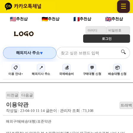
☰
추천샵
추천샵
추천샵
추천샵
로그인
🔍
해외지사 주소
🔽
📋
📍
💰
💬
📦
이용 안내
해외지사 주소
국제배송비
구매대행 신청
배송대행 신청
이용약관
작성일 : 23-04-10 11:14 글쓴이 :
관리자
조회 : 73,108
해외구매(배송대행) 표준약관